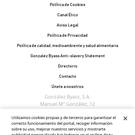
Política de Cookies
Canal Ético
Aviso Legal
Política de Privacidad
Política de calidad, medioambiente y salud alimentaria
Gonzalez Byass Anti-slavery Statement
Contacto Pie de página
Directorio
Contacto
Únete a nosotros
González Byass, S.A.
Manuel Mª González, 12
11402 Jerez de la
Utilizamos cookies propias y de terceros para garantizar el
Frontera - Spain
correcto funcionamiento del portal, recoger información
sobre su uso, mejorar nuestros servicios y mostrarte
publicidad personalizada basándonos en el análisis de tu