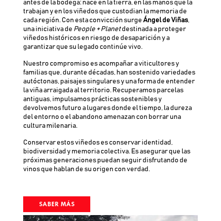
antes de la bodega: nace en la tierra, en las manos que la
trabajan y en los viñedos que custodian la memoria de
cada región. Con esta convicción surge
Ángel de Viñas
,
una iniciativa de
People + Planet
destinada a proteger
viñedos históricos en riesgo de desaparición y a
garantizar que su legado continúe vivo.
Nuestro compromiso es acompañar a viticultores y
familias que, durante décadas, han sostenido variedades
autóctonas, paisajes singulares y una forma de entender
la viña arraigada al territorio. Recuperamos parcelas
antiguas, impulsamos prácticas sostenibles y
devolvemos futuro a lugares donde el tiempo, la dureza
del entorno o el abandono amenazan con borrar una
cultura milenaria.
Conservar estos viñedos es conservar identidad,
biodiversidad y memoria colectiva. Es asegurar que las
próximas generaciones puedan seguir disfrutando de
vinos que hablan de su origen con verdad.
SABER MÁS
Imagen