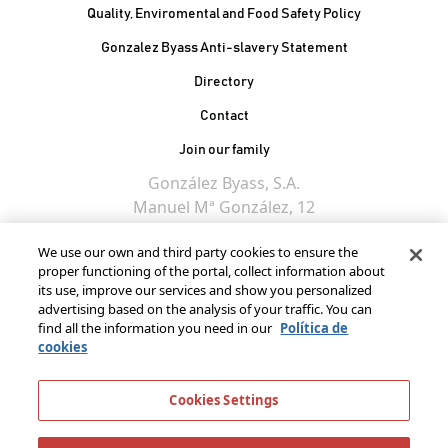
Quality, Enviromental and Food Safety Policy
Gonzalez Byass Anti-slavery Statement
Contacto Pie de página
Directory
Contact
Join our family
González Byass, S.A.
Manuel Mª González, 12
11402 Jerez de la
We use our own and third party cookies to ensure the
Frontera - Spain
proper functioning of the portal, collect information about
its use, improve our services and show you personalized
advertising based on the analysis of your traffic. You can
find all the information you need in our
Política de
cookies
Cookies Settings