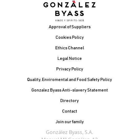
Footer
Approval of Suppliers
Cookies Policy
Ethics Channel
Legal Notice
Privacy Policy
Quality, Enviromental and Food Safety Policy
Gonzalez Byass Anti-slavery Statement
Contacto Pie de página
Directory
Contact
Join our family
González Byass, S.A.