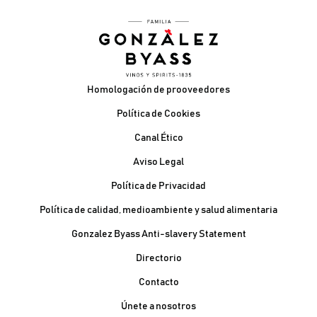
Pie de página
Homologación de prooveedores
Política de Cookies
Canal Ético
Aviso Legal
Política de Privacidad
Política de calidad, medioambiente y salud alimentaria
Gonzalez Byass Anti-slavery Statement
Contacto Pie de página
Directorio
Contacto
Únete a nosotros