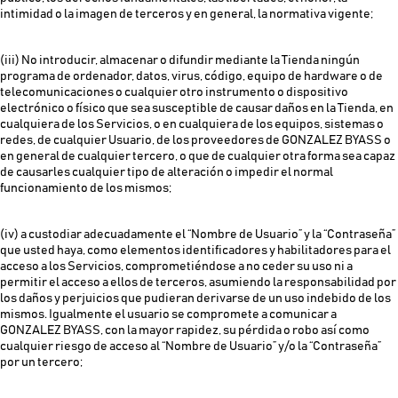
intimidad o la imagen de terceros y en general, la normativa vigente;
(iii) No introducir, almacenar o difundir mediante la Tienda ningún
programa de ordenador, datos, virus, código, equipo de hardware o de
telecomunicaciones o cualquier otro instrumento o dispositivo
electrónico o físico que sea susceptible de causar daños en la Tienda, en
cualquiera de los Servicios, o en cualquiera de los equipos, sistemas o
redes, de cualquier Usuario, de los proveedores de GONZALEZ BYASS o
en general de cualquier tercero, o que de cualquier otra forma sea capaz
de causarles cualquier tipo de alteración o impedir el normal
funcionamiento de los mismos;
(iv) a custodiar adecuadamente el “Nombre de Usuario” y la “Contraseña”
que usted haya, como elementos identificadores y habilitadores para el
acceso a los Servicios, comprometiéndose a no ceder su uso ni a
permitir el acceso a ellos de terceros, asumiendo la responsabilidad por
los daños y perjuicios que pudieran derivarse de un uso indebido de los
mismos. Igualmente el usuario se compromete a comunicar a
GONZALEZ BYASS, con la mayor rapidez, su pérdida o robo así como
cualquier riesgo de acceso al “Nombre de Usuario” y/o la “Contraseña”
por un tercero;