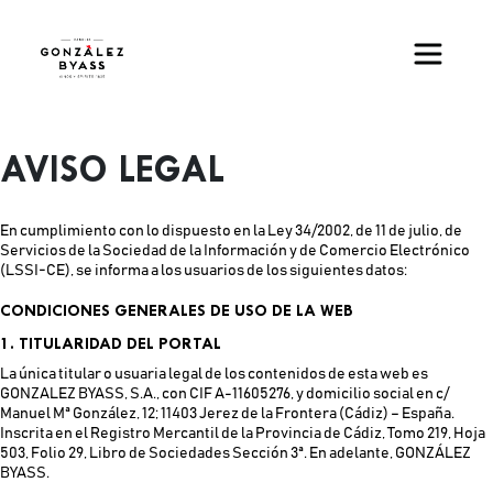
Pasar al contenido principal
AVISO LEGAL
En cumplimiento con lo dispuesto en la Ley 34/2002, de 11 de julio, de
Servicios de la Sociedad de la Información y de Comercio Electrónico
(LSSI-CE), se informa a los usuarios de los siguientes datos:
CONDICIONES GENERALES DE USO DE LA WEB
1. TITULARIDAD DEL PORTAL
La única titular o usuaria legal de los contenidos de esta web es
GONZALEZ BYASS, S.A., con CIF A-11605276, y domicilio social en c/
Manuel Mª González, 12; 11403 Jerez de la Frontera (Cádiz) – España.
Inscrita en el Registro Mercantil de la Provincia de Cádiz, Tomo 219, Hoja
503, Folio 29, Libro de Sociedades Sección 3ª. En adelante, GONZÁLEZ
BYASS.