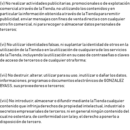
(v) No realizar actividades publicitarias, promocionales o de explotación
comercial a través de la Tienda, no utilizando los contenidos y en
particular la información obtenida a través de la Tienda para remitir
publicidad, enviar mensajes con fines de venta directa o con cualquier
otro fin comercial, ni para recoger o almacenar datos personales de
terceros;
(vi) No utilizar identidades falsas, ni suplantar la identidad de otros en la
utilización de la Tienda o en la utilización de cualquiera de los servicios
de la Tienda, incluyendo la utilización en su caso de contraseñas o claves
de acceso de terceros o de cualquier otra forma;
(vii) No destruir, alterar, utilizar para su uso, inutilizar o dañar los datos,
informaciones, programas o documentos electrónicos de GONZALEZ
BYASS, sus proveedores o terceros;
(viii) No introducir, almacenar o difundir mediante la Tienda cualquier
contenido que infrinja derechos de propiedad intelectual, industrial o
secretos empresariales de terceros, ni en general ningún contenido del
cual no ostentara, de conformidad con la ley, el derecho a ponerlo a
disposición de tercero.