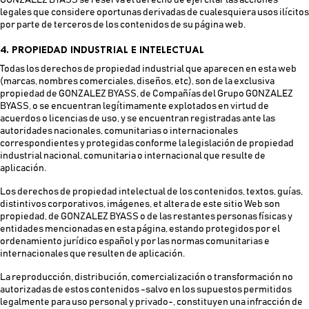
GONZALEZ BYASS se reserva el derecho de ejercitar las acciones
legales que considere oportunas derivadas de cualesquiera usos ilícitos
por parte de terceros de los contenidos de su página web.
4. PROPIEDAD INDUSTRIAL E INTELECTUAL
Todas los derechos de propiedad industrial que aparecen en esta web
(marcas, nombres comerciales, diseños, etc), son de la exclusiva
propiedad de GONZALEZ BYASS, de Compañías del Grupo GONZALEZ
BYASS, o se encuentran legítimamente explotados en virtud de
acuerdos o licencias de uso, y se encuentran registradas ante las
autoridades nacionales, comunitarias o internacionales
correspondientes y protegidas conforme la legislación de propiedad
industrial nacional, comunitaria o internacional que resulte de
aplicación.
Los derechos de propiedad intelectual de los contenidos, textos, guías,
distintivos corporativos, imágenes, et altera de este sitio Web son
propiedad, de GONZALEZ BYASS o de las restantes personas físicas y
entidades mencionadas en esta página, estando protegidos por el
ordenamiento jurídico español y por las normas comunitarias e
internacionales que resulten de aplicación.
La reproducción, distribución, comercialización o transformación no
autorizadas de estos contenidos -salvo en los supuestos permitidos
legalmente para uso personal y privado-, constituyen una infracción de