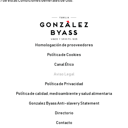
7 de estas Condiciones Generales de Uso.
Pie de página
Homologación de prooveedores
Política de Cookies
Canal Ético
Aviso Legal
Política de Privacidad
Política de calidad, medioambiente y salud alimentaria
Gonzalez Byass Anti-slavery Statement
Contacto Pie de página
Directorio
Contacto