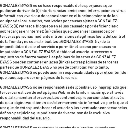
GONZALEZ BYASS no se hace responsable de los perjuicios que
pudieran derivar de (i) interferencias, omisiones, interrupciones, virus
informáticos, averías o desconexiones en el funcionamiento de los
equipos de los usuarios, motivados por causas ajenas a GONZALEZ
BYASS; (ii) retrasos, bloqueos en el uso causados por deficiencias o
sobrecargas en Internet; (iii) daños que puedan ser causados por
terceras personas mediante intromisiones ilegítimas fuera del control
de la Tienda y no sean atribuibles a GONZALEZ BYASS; (iv) de la
imposibilidad de dar el servicio o permitir el acceso por causas no
imputables a GONZALEZ BYASS, debidas al usuario, a terceros o
supuestos de fuerza mayor. Las páginas de Internet de GONZALEZ
BYASS pueden contener enlaces (links) a otras páginas de terceras
partes que GONZALEZ BYASS no puede controlar. Por lo tanto,
GONZALEZ BYASS no puede asumir responsabilidades por el contenido
que pueda aparecer en páginas de terceros.
GONZALEZ BYASS no se responsabiliza del posible uso inapropiado que
terceros realicen de esta página Web, ni de la información que a través
de ella transmitan a terceros. Los contenidos proporcionados a través
de esta página web tienen carácter meramente informativo, por lo que el
uso que de estos pueda hacer el usuario y las eventuales consecuencias,
daños o perjuicios que pudiesen derivarse, son de la exclusiva
responsabilidad del usuario.