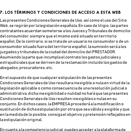
7. LOS TÉRMINOS Y CONDICIONES DE ACCESO A ESTA WEB
Las presentes Condiciones Generales de Uso, así como el uso del Sitio
Web, se regirán por la legislación española. En caso de litigio, las partes
contratantes acuerdan someterse a los Jueces y Tribunales de domicilio
del consumidor, siempre que el mismo esté situado en territorio
español. De lo contrario, si se trata de un usuario no consumidor o de un
consumidor situado fuera del territorio español, la sumisión será a los
juzgados y tribunales de la ciudad del domicilio del PRESTADOR.
Asumiendo la parte que incumpla el contrato los gastos judiciales y
extrajudiciales que se deriven de la reclamación incluido los gastos de
abogados, procuradores, etc.
En el supuesto de que cualquier estipulación de las presentes
Condiciones Generales de Uso resultara inexigible o nula en virtud de la
legislación aplicable o como consecuencia de una resolución judicial o
administrativa, dicha inexigibilidad o nulidad no hará que las presentes
Condiciones Generales de Uso resulten inexigibles o nulas en su
conjunto. En dichos casos, la EMPRESA procederá a la modificación o
sustitución de dicha estipulación por otra que sea válida y exigible y que,
en la medida de lo posible, consiga el objetivo y pretensión reflejados en
la estipulación original.
En cuanto a la competencia judicial, puedes acceder a la plataforma de