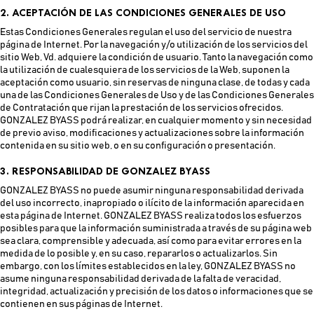
2. ACEPTACIÓN DE LAS CONDICIONES GENERALES DE USO
Estas Condiciones Generales regulan el uso del servicio de nuestra
página de Internet. Por la navegación y/o utilización de los servicios del
sitio Web, Vd. adquiere la condición de usuario. Tanto la navegación como
la utilización de cualesquiera de los servicios de la Web, suponen la
aceptación como usuario, sin reservas de ninguna clase, de todas y cada
una de las Condiciones Generales de Uso y de las Condiciones Generales
de Contratación que rijan la prestación de los servicios ofrecidos.
GONZALEZ BYASS podrá realizar, en cualquier momento y sin necesidad
de previo aviso, modificaciones y actualizaciones sobre la información
contenida en su sitio web, o en su configuración o presentación.
3. RESPONSABILIDAD DE GONZALEZ BYASS
GONZALEZ BYASS no puede asumir ninguna responsabilidad derivada
del uso incorrecto, inapropiado o ilícito de la información aparecida en
esta página de Internet. GONZALEZ BYASS realiza todos los esfuerzos
posibles para que la información suministrada a través de su página web
sea clara, comprensible y adecuada, así como para evitar errores en la
medida de lo posible y, en su caso, repararlos o actualizarlos. Sin
embargo, con los límites establecidos en la ley, GONZALEZ BYASS no
asume ninguna responsabilidad derivada de la falta de veracidad,
integridad, actualización y precisión de los datos o informaciones que se
contienen en sus páginas de Internet.