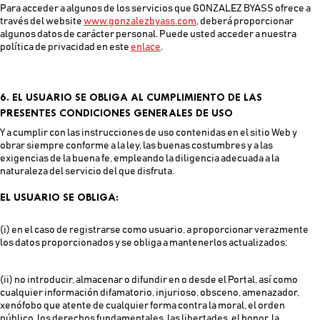
Para acceder a algunos de los servicios que GONZALEZ BYASS ofrece a
través del website
www.gonzalezbyass.com
, deberá proporcionar
algunos datos de carácter personal. Puede usted acceder a nuestra
política de privacidad en este
enlace
.
6. EL USUARIO SE OBLIGA AL CUMPLIMIENTO DE LAS
PRESENTES CONDICIONES GENERALES DE USO
Y a cumplir con las instrucciones de uso contenidas en el sitio Web y
obrar siempre conforme a la ley, las buenas costumbres y a las
exigencias de la buena fe, empleando la diligencia adecuada a la
naturaleza del servicio del que disfruta.
EL USUARIO SE OBLIGA:
(i) en el caso de registrarse como usuario, a proporcionar verazmente
los datos proporcionados y se obliga a mantenerlos actualizados;
(ii) no introducir, almacenar o difundir en o desde el Portal, así como
cualquier información difamatorio, injurioso, obsceno, amenazador,
xenófobo que atente de cualquier forma contra la moral, el orden
público, los derechos fundamentales, las libertades, el honor, la