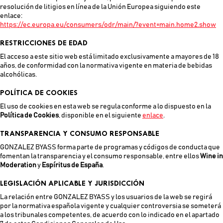
resolución de litigios en línea de la Unión Europea siguiendo este
enlace:
https://ec.europa.eu/consumers/odr/main/?event=main.home2.show
RESTRICCIONES DE EDAD
El acceso a este sitio web está limitado exclusivamente a mayores de 18
años, de conformidad con la normativa vigente en materia de bebidas
alcohólicas.
POLÍTICA DE COOKIES
El uso de cookies en esta web se regula conforme a lo dispuesto en la
Política de Cookies
, disponible en el siguiente
enlace
.
TRANSPARENCIA Y CONSUMO RESPONSABLE
GONZALEZ BYASS forma parte de programas y códigos de conducta que
fomentan la transparencia y el consumo responsable, entre ellos
Wine in
Moderation
y
Espíritus de España
.
LEGISLACIÓN APLICABLE Y JURISDICCIÓN
La relación entre GONZALEZ BYASS y los usuarios de la web se regirá
por la normativa española vigente y cualquier controversia se someterá
a los tribunales competentes, de acuerdo con lo indicado en el apartado