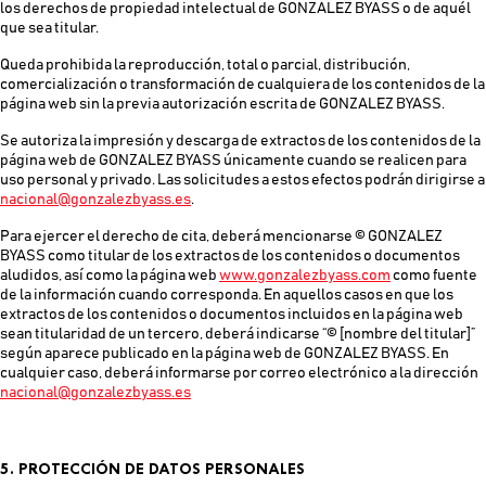
los derechos de propiedad intelectual de GONZALEZ BYASS o de aquél
que sea titular.
Queda prohibida la reproducción, total o parcial, distribución,
comercialización o transformación de cualquiera de los contenidos de la
página web sin la previa autorización escrita de GONZALEZ BYASS.
Se autoriza la impresión y descarga de extractos de los contenidos de la
página web de GONZALEZ BYASS únicamente cuando se realicen para
uso personal y privado. Las solicitudes a estos efectos podrán dirigirse a
nacional@gonzalezbyass.es
.
Para ejercer el derecho de cita, deberá mencionarse © GONZALEZ
BYASS como titular de los extractos de los contenidos o documentos
aludidos, así como la página web
www.gonzalezbyass.com
como fuente
de la información cuando corresponda. En aquellos casos en que los
extractos de los contenidos o documentos incluidos en la página web
sean titularidad de un tercero, deberá indicarse “© [nombre del titular]”
según aparece publicado en la página web de GONZALEZ BYASS. En
cualquier caso, deberá informarse por correo electrónico a la dirección
nacional@gonzalezbyass.es
5. PROTECCIÓN DE DATOS PERSONALES