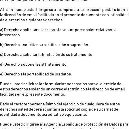
La Empresa garantiza el ejercicio de sus derechos.
A tal fin, puede usted dirigirse a la empresa a su dirección postal o bien a
la dirección de email facilitada en el presente documento con la finalidad
de ejercer los siguientes derechos:
a) Derecho a solicitar el acceso a los datos personales relativos al
interesado.
b) Derecho a solicitar su rectificación o supresión.
c) Derecho a solicitar la limitación de su tratamiento.
d) Derecho a oponerse al tratamiento.
e) Derecho a la portabilidad de los datos.
Puede usted solicitar los formularios necesarios para el ejercicio de
estos derechos enviando un correo electrónico a la dirección de email
facilitada en el presente documento.
Dado el carácter personalísimo del ejercicio de cualquiera de estos
derechos usted deberá adjuntar a la solicitud copia de su carnet de
identidad o documento acreditativo equivalente.
Puede usted dirigirse a la Agencia Española de protección de Datos para