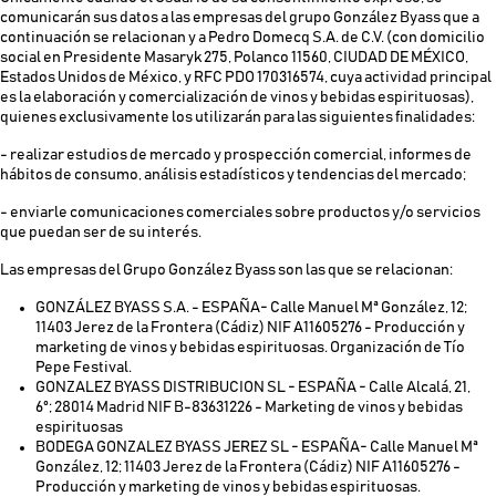
comunicarán sus datos a las empresas del grupo González Byass que a
continuación se relacionan y a Pedro Domecq S.A. de C.V. (con domicilio
social en Presidente Masaryk 275, Polanco 11560, CIUDAD DE MÉXICO,
Estados Unidos de México, y RFC PDO 170316574, cuya actividad principal
es la elaboración y comercialización de vinos y bebidas espirituosas),
quienes exclusivamente los utilizarán para las siguientes finalidades:
- realizar estudios de mercado y prospección comercial, informes de
hábitos de consumo, análisis estadísticos y tendencias del mercado;
- enviarle comunicaciones comerciales sobre productos y/o servicios
que puedan ser de su interés.
Las empresas del Grupo González Byass son las que se relacionan:
GONZÁLEZ BYASS S.A. - ESPAÑA- Calle Manuel Mª González, 12;
11403 Jerez de la Frontera (Cádiz) NIF A11605276 - Producción y
marketing de vinos y bebidas espirituosas. Organización de Tío
Pepe Festival.
GONZALEZ BYASS DISTRIBUCION SL - ESPAÑA - Calle Alcalá, 21,
6º; 28014 Madrid NIF B-83631226 - Marketing de vinos y bebidas
espirituosas
BODEGA GONZALEZ BYASS JEREZ SL - ESPAÑA- Calle Manuel Mª
González, 12; 11403 Jerez de la Frontera (Cádiz) NIF A11605276 -
Producción y marketing de vinos y bebidas espirituosas.