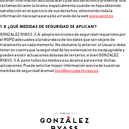
obtener información adicional acerca de sus derechos o presentar una
reclamación ante la misma, especialmente cuando no haya obtenido
satisfacción en el ejercicio de sus derechos, obteniendo toda la
información necesaria para ello a través de la web
www.agpd.es
1.8 ¿QUÉ MEDIDAS DE SEGURIDAD SE APLICAN?
GONZALEZ BYASS, S.A. adopta los niveles de seguridad requeridos por
el RGPD adecuados a la naturaleza de los datos que son objeto de
tratamiento en cada momento. No obstante lo anterior, el Usuario debe
tener en cuenta que la seguridad de los sistemas no es inexpugnable y
pueden existir actuaciones dolosas de terceros, si bien GONZALEZ
BYASS, S.A. pone todos los medios a su alcance para evitar dichas
actuaciones. Puede solicitar mayor información acerca de nuestras
medidas de seguridad al email
lopd@gonzalezbyass.es
.