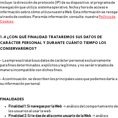
incluye: la dirección de protocolo (IP) de su dispositivo, el programa de
navegación que utiliza, sistema operativo, fecha y hora de acceso e
información sobre cómo utiliza nuestra Web. Esta información se recoge
a través de cookies. Para más información, consulte, nuestra
Política de
Cookies
.
1.4 ¿CON QUÉ FINALIDAD TRATAREMOS SUS DATOS DE
CARÁCTER PERSONAL Y DURANTE CUÁNTO TIEMPO LOS
CONSERVAREMOS?
- La empresa tratará sus datos de carácter personal exclusivamente
para fines determinados, explícitos y legítimos, y no serán tratados de
manera incompatible con dichos fines.
- A continuación, se describen los principales usos que podemos darle a
su información personal:
FINALIDADES
Finalidad 1: Si navegas por la Web
→ análisis del comportamiento de
los usuarios al usar la web.
Finalidad 2: Si te das de alta como usuario de la Web
→ análisis