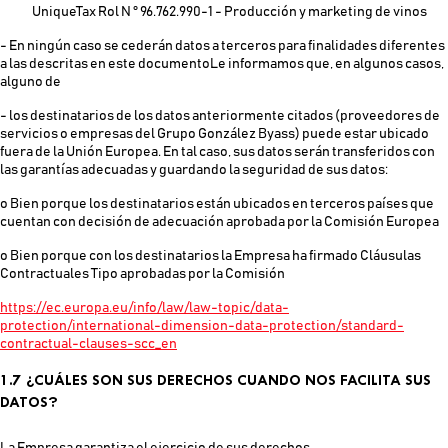
UniqueTax Rol N ° 96.762.990-1 - Producción y marketing de vinos
- En ningún caso se cederán datos a terceros para finalidades diferentes
a las descritas en este documentoLe informamos que, en algunos casos,
alguno de
- los destinatarios de los datos anteriormente citados (proveedores de
servicios o empresas del Grupo González Byass) puede estar ubicado
fuera de la Unión Europea. En tal caso, sus datos serán transferidos con
las garantías adecuadas y guardando la seguridad de sus datos:
o Bien porque los destinatarios están ubicados en terceros países que
cuentan con decisión de adecuación aprobada por la Comisión Europea
o Bien porque con los destinatarios la Empresa ha firmado Cláusulas
Contractuales Tipo aprobadas por la Comisión
https://ec.europa.eu/info/law/law-topic/data-
protection/international-dimension-data-protection/standard-
contractual-clauses-scc_en
1.7 ¿CUÁLES SON SUS DERECHOS CUANDO NOS FACILITA SUS
DATOS?