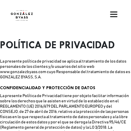
Pasar al contenido principal
POLÍTICA DE PRIVACIDAD
La presente política de privacidad se aplica al tratamiento de los datos
personales de los clientes y/o usuarios del sitio web
www.gonzalezbyass.com cuyo Responsable del tratamiento de datos es
GONZALEZ BYASS, S.A.
CONFIDENCIALIDAD Y PROTECCIÓN DE DATOS
La presente Política de Privacidad tiene por objeto facilitar información
sobre los derechos que le asisten en virtud de lo establecido en el
REGLAMENTO (UE) 2016/679 DEL PARLAMENTO EUROPEO y del
CONSEJO, de 27 de abril de 2016, relativo a la protección de las personas
físicas en lo que respecta al tratamiento de datos personales y a la libre
circulación de estos datos y por el que se deroga la Directiva 95/46/CE
(Reglamento general de protección de datos) y la LO 3/2018. La