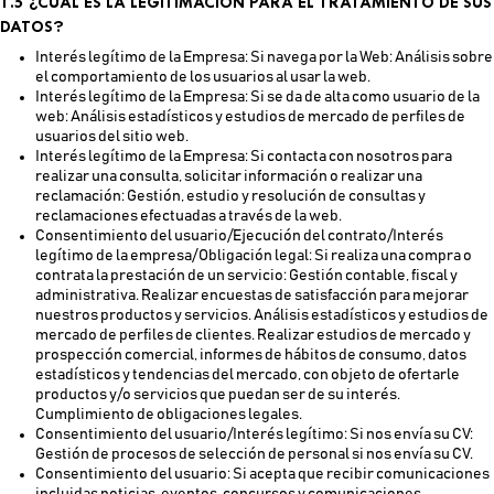
1.5 ¿CUÁL ES LA LEGITIMACIÓN PARA EL TRATAMIENTO DE SUS
DATOS?
Interés legítimo de la Empresa: Si navega por la Web: Análisis sobre
el comportamiento de los usuarios al usar la web.
Interés legítimo de la Empresa: Si se da de alta como usuario de la
web: Análisis estadísticos y estudios de mercado de perfiles de
usuarios del sitio web.
Interés legítimo de la Empresa: Si contacta con nosotros para
realizar una consulta, solicitar información o realizar una
reclamación: Gestión, estudio y resolución de consultas y
reclamaciones efectuadas a través de la web.
Consentimiento del usuario/Ejecución del contrato/Interés
legítimo de la empresa/Obligación legal: Si realiza una compra o
contrata la prestación de un servicio: Gestión contable, fiscal y
administrativa. Realizar encuestas de satisfacción para mejorar
nuestros productos y servicios. Análisis estadísticos y estudios de
mercado de perfiles de clientes. Realizar estudios de mercado y
prospección comercial, informes de hábitos de consumo, datos
estadísticos y tendencias del mercado, con objeto de ofertarle
productos y/o servicios que puedan ser de su interés.
Cumplimiento de obligaciones legales.
Consentimiento del usuario/Interés legítimo: Si nos envía su CV:
Gestión de procesos de selección de personal si nos envía su CV.
Consentimiento del usuario: Si acepta que recibir comunicaciones