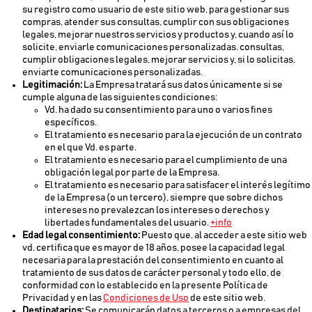
su registro como usuario de este sitio web, para gestionar sus
compras, atender sus consultas, cumplir con sus obligaciones
legales, mejorar nuestros servicios y productos y, cuando así lo
solicite, enviarle comunicaciones personalizadas. consultas,
cumplir obligaciones legales, mejorar servicios y, si lo solicitas,
enviarte comunicaciones personalizadas.
Legitimación:
La Empresa tratará sus datos únicamente si se
cumple alguna de las siguientes condiciones:
Vd. ha dado su consentimiento para uno o varios fines
específicos.
El tratamiento es necesario para la ejecución de un contrato
en el que Vd. es parte.
El tratamiento es necesario para el cumplimiento de una
obligación legal por parte de la Empresa.
El tratamiento es necesario para satisfacer el interés legítimo
de la Empresa (o un tercero), siempre que sobre dichos
intereses no prevalezcan los intereses o derechos y
libertades fundamentales del usuario.
+info
Edad legal consentimiento:
Puesto que, al acceder a este sitio web
vd. certifica que es mayor de 18 años, posee la capacidad legal
necesaria para la prestación del consentimiento en cuanto al
tratamiento de sus datos de carácter personal y todo ello, de
conformidad con lo establecido en la presente Política de
Privacidad y en las
Condiciones de Uso
de este sitio web.
Destinatarios:
Se comunicarán datos a terceros o a empresas del