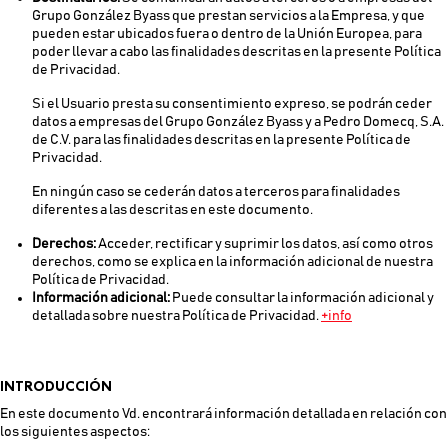
Grupo González Byass que prestan servicios a la Empresa, y que
pueden estar ubicados fuera o dentro de la Unión Europea, para
poder llevar a cabo las finalidades descritas en la presente Política
de Privacidad.
Si el Usuario presta su consentimiento expreso, se podrán ceder
datos a empresas del Grupo González Byass y a Pedro Domecq, S.A.
de C.V. para las finalidades descritas en la presente Política de
Privacidad.
En ningún caso se cederán datos a terceros para finalidades
diferentes a las descritas en este documento.
Derechos:
Acceder, rectificar y suprimir los datos, así como otros
derechos, como se explica en la información adicional de nuestra
Política de Privacidad.
Información adicional:
Puede consultar la información adicional y
detallada sobre nuestra Política de Privacidad.
+info
INTRODUCCIÓN
En este documento Vd. encontrará información detallada en relación con
los siguientes aspectos: