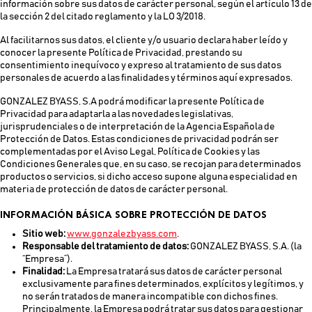
información sobre sus datos de carácter personal, según el artículo 13 de
la sección 2 del citado reglamento y la LO 3/2018.
Al facilitarnos sus datos, el cliente y/o usuario declara haber leído y
conocer la presente Política de Privacidad, prestando su
consentimiento inequívoco y expreso al tratamiento de sus datos
personales de acuerdo a las finalidades y términos aquí expresados.
GONZALEZ BYASS, S.A podrá modificar la presente Política de
Privacidad para adaptarla a las novedades legislativas,
jurisprudenciales o de interpretación de la Agencia Española de
Protección de Datos. Estas condiciones de privacidad podrán ser
complementadas por el Aviso Legal, Política de Cookies y las
Condiciones Generales que, en su caso, se recojan para determinados
productos o servicios, si dicho acceso supone alguna especialidad en
materia de protección de datos de carácter personal.
INFORMACIÓN BÁSICA SOBRE PROTECCIÓN DE DATOS
Sitio web:
www.gonzalezbyass.com
.
Responsable del tratamiento de datos:
GONZALEZ BYASS, S.A. (la
“Empresa”).
Finalidad:
La Empresa tratará sus datos de carácter personal
exclusivamente para fines determinados, explícitos y legítimos, y
no serán tratados de manera incompatible con dichos fines.
Principalmente, la Empresa podrá tratar sus datos para gestionar