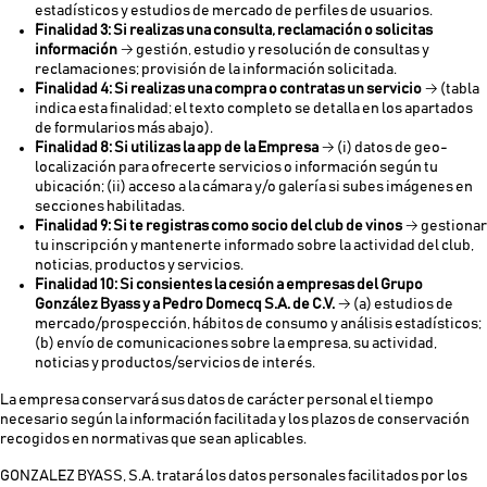
estadísticos y estudios de mercado de perfiles de usuarios.
Finalidad 3: Si realizas una consulta, reclamación o solicitas
información
→ gestión, estudio y resolución de consultas y
reclamaciones; provisión de la información solicitada.
Finalidad 4: Si realizas una compra o contratas un servicio
→ (tabla
indica esta finalidad; el texto completo se detalla en los apartados
de formularios más abajo).
Finalidad 8: Si utilizas la app de la Empresa
→ (i) datos de geo-
localización para ofrecerte servicios o información según tu
ubicación; (ii) acceso a la cámara y/o galería si subes imágenes en
secciones habilitadas.
Finalidad 9: Si te registras como socio del club de vinos
→ gestionar
tu inscripción y mantenerte informado sobre la actividad del club,
noticias, productos y servicios.
Finalidad 10: Si consientes la cesión a empresas del Grupo
González Byass y a Pedro Domecq S.A. de C.V.
→ (a) estudios de
mercado/prospección, hábitos de consumo y análisis estadísticos;
(b) envío de comunicaciones sobre la empresa, su actividad,
noticias y productos/servicios de interés.
La empresa conservará sus datos de carácter personal el tiempo
necesario según la información facilitada y los plazos de conservación
recogidos en normativas que sean aplicables.
GONZALEZ BYASS, S.A. tratará los datos personales facilitados por los