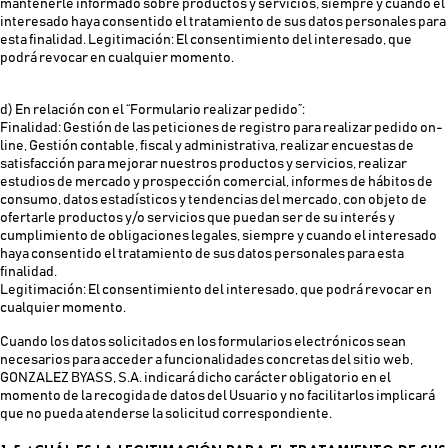
mantenerle informado sobre productos y servicios, siempre y cuando el
interesado haya consentido el tratamiento de sus datos personales para
esta finalidad. Legitimación: El consentimiento del interesado, que
podrá revocar en cualquier momento.
d) En relación con el “Formulario realizar pedido”:
Finalidad: Gestión de las peticiones de registro para realizar pedido on-
line, Gestión contable, fiscal y administrativa, realizar encuestas de
satisfacción para mejorar nuestros productos y servicios, realizar
estudios de mercado y prospección comercial, informes de hábitos de
consumo, datos estadísticos y tendencias del mercado, con objeto de
ofertarle productos y/o servicios que puedan ser de su interés y
cumplimiento de obligaciones legales, siempre y cuando el interesado
haya consentido el tratamiento de sus datos personales para esta
finalidad.
Legitimación: El consentimiento del interesado, que podrá revocar en
cualquier momento.
Cuando los datos solicitados en los formularios electrónicos sean
necesarios para acceder a funcionalidades concretas del sitio web,
GONZALEZ BYASS, S.A. indicará dicho carácter obligatorio en el
momento de la recogida de datos del Usuario y no facilitarlos implicará
que no pueda atenderse la solicitud correspondiente.