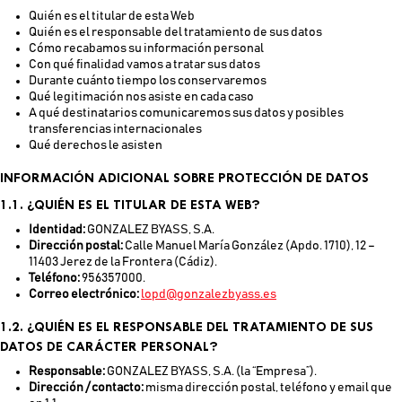
Quién es el titular de esta Web
Quién es el responsable del tratamiento de sus datos
Cómo recabamos su información personal
Con qué finalidad vamos a tratar sus datos
Durante cuánto tiempo los conservaremos
Qué legitimación nos asiste en cada caso
A qué destinatarios comunicaremos sus datos y posibles
transferencias internacionales
Qué derechos le asisten
INFORMACIÓN ADICIONAL SOBRE PROTECCIÓN DE DATOS
1.1. ¿QUIÉN ES EL TITULAR DE ESTA WEB?
Identidad:
GONZALEZ BYASS, S.A.
Dirección postal:
Calle Manuel María González (Apdo. 1710), 12 –
11403 Jerez de la Frontera (Cádiz).
Teléfono:
956357000.
Correo electrónico:
lopd@gonzalezbyass.es
1.2. ¿QUIÉN ES EL RESPONSABLE DEL TRATAMIENTO DE SUS
DATOS DE CARÁCTER PERSONAL?
Responsable:
GONZALEZ BYASS, S.A. (la “Empresa”).
Dirección / contacto:
misma dirección postal, teléfono y email que