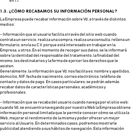
en 1.1.
1.3. ¿CÓMO RECABAMOS SU INFORMACIÓN PERSONAL?
La Empresa puede recabar información sobre Vd. a través de distintos
medios:
- Información que el usuario facilita a través del sitio web cuando
contrata un servicio, realiza una compra, realiza una consulta, rellena un
formulario, envía su C.V. porque está interesado en trabajar en la
Empresa, u otros. En el momento de recoger sus datos, se le informará
sobre la identidad del responsable del tratamiento, la finalidad del
mismo, los destinatarios y la forma de ejercer los derechos que le
asisten.
Generalmente, la información que Vd. nos facilita es: nombre y apellidos,
domicilio, NIF, fecha de nacimiento, correo electrónico, teléfono de
contacto y datos de pago. En casos particulares, se podrán además
recabar datos de características personales, académicos y
profesionales.
- Información que se recaba del usuario cuando navega por el sitio web:
cuando Vd. se encuentra navegando por nuestra Web la Empresa obtiene
información personal limitada que le permite conocer cómo se utiliza la
Web, mejorar el rendimiento de la misma y poder ofrecer un mejor
servicio al Usuario. En determinados casos, podremos mostrarle
publicidad atendiendo a sus hábitos de navegación. Esta información