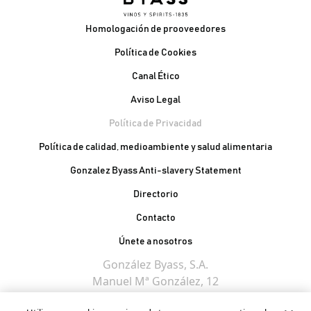
Pie de página
Homologación de prooveedores
Política de Cookies
Canal Ético
Aviso Legal
Política de Privacidad
Política de calidad, medioambiente y salud alimentaria
Gonzalez Byass Anti-slavery Statement
Contacto Pie de página
Directorio
Contacto
Únete a nosotros
González Byass, S.A.
Manuel Mª González, 12
11402 Jerez de la