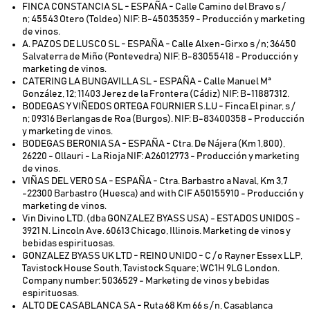
FINCA CONSTANCIA SL - ESPAÑA - Calle Camino del Bravo s /
n; 45543 Otero (Toldeo) NIF: B-45035359 - Producción y marketing
de vinos.
A. PAZOS DE LUSCO SL - ESPAÑA - Calle Alxen-Girxo s / n; 36450
Salvaterra de Miño (Pontevedra) NIF: B-83055418 - Producción y
marketing de vinos.
CATERING LA BUNGAVILLA SL - ESPAÑA - Calle Manuel Mª
González, 12; 11403 Jerez de la Frontera (Cádiz) NIF: B-11887312.
BODEGAS Y VIÑEDOS ORTEGA FOURNIER S.LU - Finca El pinar, s /
n; 09316 Berlangas de Roa (Burgos). NIF: B-83400358 - Producción
y marketing de vinos.
BODEGAS BERONIA SA - ESPAÑA - Ctra. De Nájera (Km 1,800),
26220 - Ollauri - La Rioja NIF: A26012773 - Producción y marketing
de vinos.
VIÑAS DEL VERO SA - ESPAÑA - Ctra. Barbastro a Naval, Km 3,7
-22300 Barbastro (Huesca) and with CIF A50155910 - Producción y
marketing de vinos.
Vin Divino LTD. (dba GONZALEZ BYASS USA) - ESTADOS UNIDOS -
3921 N. Lincoln Ave. 60613 Chicago, Illinois. Marketing de vinos y
bebidas espirituosas.
GONZALEZ BYASS UK LTD - REINO UNIDO - C / o Rayner Essex LLP,
Tavistock House South, Tavistock Square; WC1H 9LG London.
Company number: 5036529 - Marketing de vinos y bebidas
espirituosas.
ALTO DE CASABLANCA SA - Ruta 68 Km 66 s / n, Casablanca