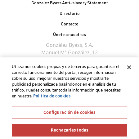
Gonzalez Byass Anti-slavery Statement
Contacto Pie de página
Directorio
Contacto
Únete a nosotros
González Byass, S.A.
Manuel Mª González, 12
11402 Jerez de la
Utilizamos cookies propias y de terceros para garantizar el
Frontera - Spain
correcto funcionamiento del portal, recoger información
sobre su uso, mejorar nuestros servicios y mostrarte
publicidad personalizada basándonos en el análisis de tu
tráfico. Puedes consultar toda la información que necesites
en nuestra
Política de cookies
Configuración de cookies
Rechazarlas todas