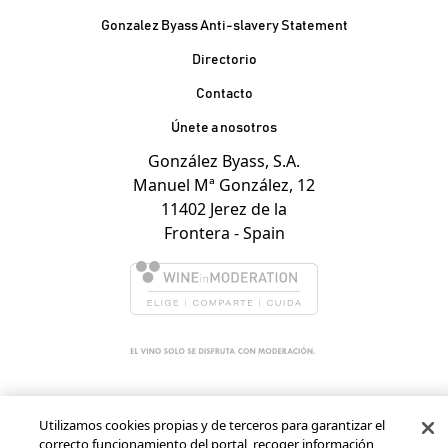
Gonzalez Byass Anti-slavery Statement
Contacto Pie de página
Directorio
Contacto
Únete a nosotros
González Byass, S.A.
Manuel Mª González, 12
11402 Jerez de la
Frontera - Spain
Utilizamos cookies propias y de terceros para garantizar el
correcto funcionamiento del portal, recoger información