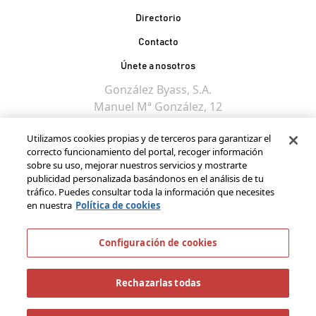
Contacto Pie de página
Directorio
Contacto
Únete a nosotros
González Byass, S.A.
Manuel Mª González, 12
11402 Jerez de la
Utilizamos cookies propias y de terceros para garantizar el
Frontera - Spain
correcto funcionamiento del portal, recoger información
sobre su uso, mejorar nuestros servicios y mostrarte
publicidad personalizada basándonos en el análisis de tu
tráfico. Puedes consultar toda la información que necesites
en nuestra
Política de cookies
Configuración de cookies
Rechazarlas todas