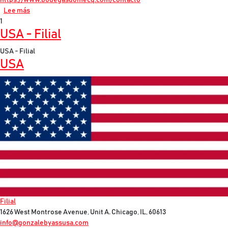
https://www.bodegasdomecq.com/contacto
sobre México - Filial
Lee más
1
USA - Filial
USA - Filial
USA
Imagen
Filial
1626 West Montrose Avenue, Unit A. Chicago, IL, 60613
info@gonzalebyassusa.com