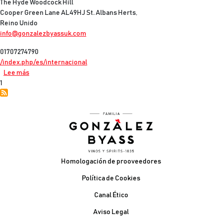
The Hyde Woodcock Hill
Cooper Green Lane AL49HJ St. Albans Herts,
Reino Unido
info@gonzalezbyassuk.com
01707274790
/index.php/es/internacional
sobre UK - Filial
Lee más
1
Pie de página
Homologación de prooveedores
Política de Cookies
Canal Ético
Aviso Legal