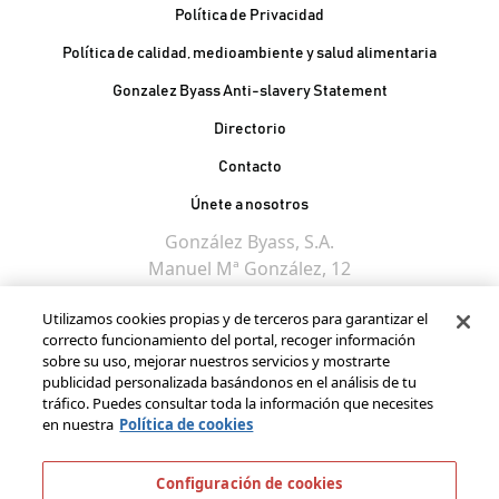
Política de Privacidad
Política de calidad, medioambiente y salud alimentaria
Gonzalez Byass Anti-slavery Statement
Contacto Pie de página
Directorio
Contacto
Únete a nosotros
González Byass, S.A.
Manuel Mª González, 12
11402 Jerez de la
Utilizamos cookies propias y de terceros para garantizar el
Frontera - Spain
correcto funcionamiento del portal, recoger información
sobre su uso, mejorar nuestros servicios y mostrarte
publicidad personalizada basándonos en el análisis de tu
tráfico. Puedes consultar toda la información que necesites
en nuestra
Política de cookies
Configuración de cookies