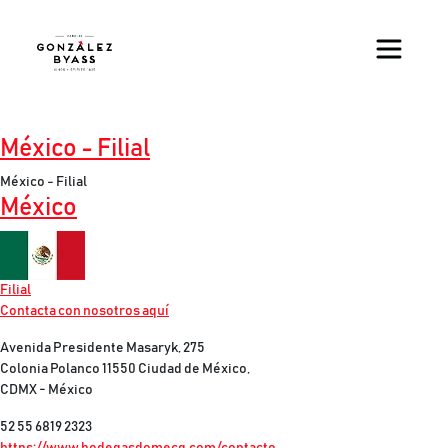
Pasar al contenido principal
México - Filial
México - Filial
México
Imagen
Filial
Contacta con nosotros aquí
Avenida Presidente Masaryk, 275
Colonia Polanco 11550 Ciudad de México,
CDMX - México
52 55 6819 2323