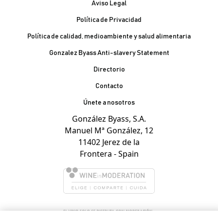
Aviso Legal
Política de Privacidad
Política de calidad, medioambiente y salud alimentaria
Gonzalez Byass Anti-slavery Statement
Contacto Pie de página
Directorio
Contacto
Únete a nosotros
González Byass, S.A.
Manuel Mª González, 12
11402 Jerez de la
Frontera - Spain