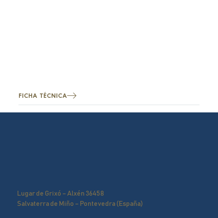
FICHA TÉCNICA
Lugar de Grixó – Alxén 36458
Salvaterra de Miño – Pontevedra (España)