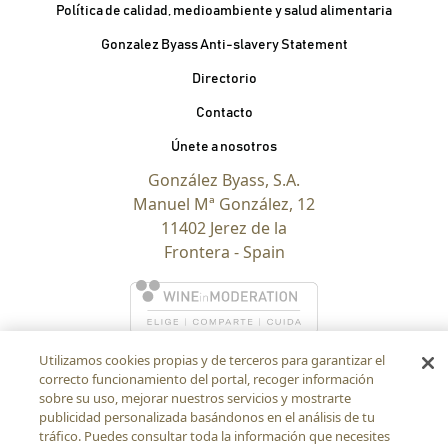
Política de calidad, medioambiente y salud alimentaria
Gonzalez Byass Anti-slavery Statement
Contacto Pie de página
Directorio
Contacto
Únete a nosotros
González Byass, S.A.
Manuel Mª González, 12
11402 Jerez de la
Frontera - Spain
Utilizamos cookies propias y de terceros para garantizar el
correcto funcionamiento del portal, recoger información
sobre su uso, mejorar nuestros servicios y mostrarte
publicidad personalizada basándonos en el análisis de tu
tráfico. Puedes consultar toda la información que necesites