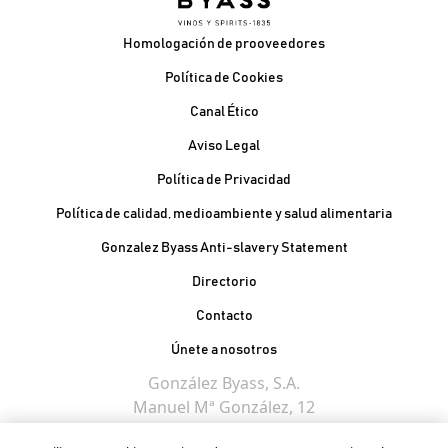
Pie de página
Homologación de prooveedores
Política de Cookies
Canal Ético
Aviso Legal
Política de Privacidad
Política de calidad, medioambiente y salud alimentaria
Gonzalez Byass Anti-slavery Statement
Contacto Pie de página
Directorio
Contacto
Únete a nosotros
González Byass, S.A.
Manuel Mª González, 12
11402 Jerez de la