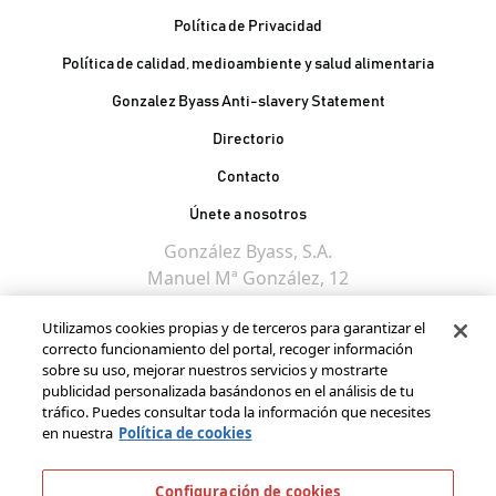
Política de Privacidad
Política de calidad, medioambiente y salud alimentaria
Gonzalez Byass Anti-slavery Statement
Contacto Pie de página
Directorio
Contacto
Únete a nosotros
González Byass, S.A.
Manuel Mª González, 12
11402 Jerez de la
Utilizamos cookies propias y de terceros para garantizar el
Frontera - Spain
correcto funcionamiento del portal, recoger información
sobre su uso, mejorar nuestros servicios y mostrarte
publicidad personalizada basándonos en el análisis de tu
tráfico. Puedes consultar toda la información que necesites
en nuestra
Política de cookies
Configuración de cookies