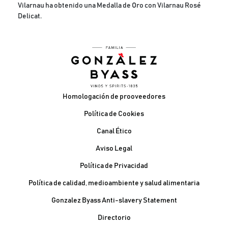
Vilarnau ha obtenido una Medalla de Oro con Vilarnau Rosé
Delicat.
Pie de página
Homologación de prooveedores
Política de Cookies
Canal Ético
Aviso Legal
Política de Privacidad
Política de calidad, medioambiente y salud alimentaria
Gonzalez Byass Anti-slavery Statement
Contacto Pie de página
Directorio