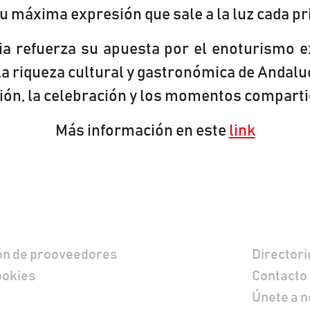
su máxima expresión que sale a la luz cada p
nia refuerza su apuesta por el enoturismo e
la riqueza cultural y gastronómica de Andal
ción, la celebración y los momentos comparti
Más información en este
link
a
Contacto
n de prooveedores
Directori
ookies
Contacto
Únete a 