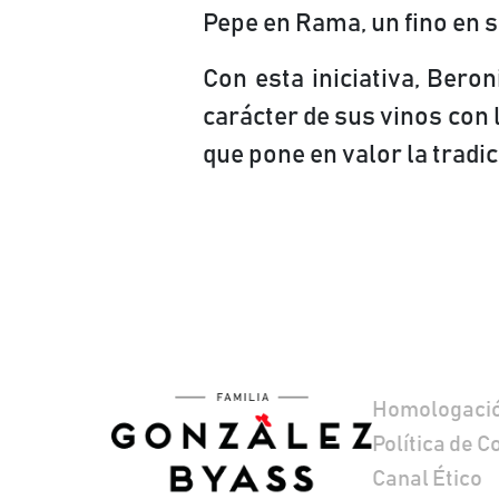
Pepe en Rama, un fino en 
Con esta iniciativa, Bero
carácter de sus vinos con 
que pone en valor la tradi
Pie de págin
Homologació
Política de C
Canal Ético