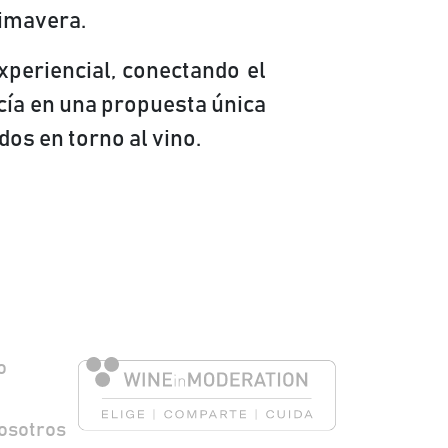
rimavera.
xperiencial, conectando el
ucía en una propuesta única
dos en torno al vino.
 Pie de página
o
nosotros