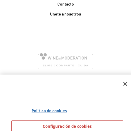
Contacto
Únete a nosotros
González Byass, S.A.
Manuel Mª González, 12
11402 Jerez de la
Frontera - Spain
Utilizamos cookies propias y de terceros para garantizar el
correcto funcionamiento del portal, recoger información
sobre su uso, mejorar nuestros servicios y mostrarte
publicidad personalizada basándonos en el análisis de tu
tráfico. Puedes consultar toda la información que necesites
en nuestra
Política de cookies
Configuración de cookies