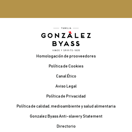
Pie de página
Homologación de prooveedores
Política de Cookies
Canal Ético
Aviso Legal
Política de Privacidad
Política de calidad, medioambiente y salud alimentaria
Gonzalez Byass Anti-slavery Statement
Contacto Pie de página
Directorio