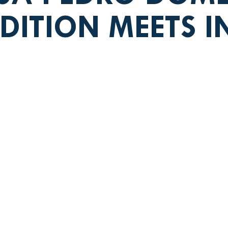
DITION MEETS 
asa Pedro Domecq
Azteca de
Spanish
Mexican
Baja California,