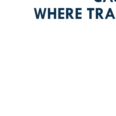
WHERE TRA
Jerez, Spain, in 1730
C
winemaking tradition
spirits
solera system