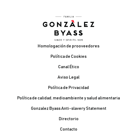
Pie de página
Homologación de prooveedores
Política de Cookies
Canal Ético
Aviso Legal
Política de Privacidad
Política de calidad, medioambiente y salud alimentaria
Gonzalez Byass Anti-slavery Statement
Contacto Pie de página
Directorio
Contacto