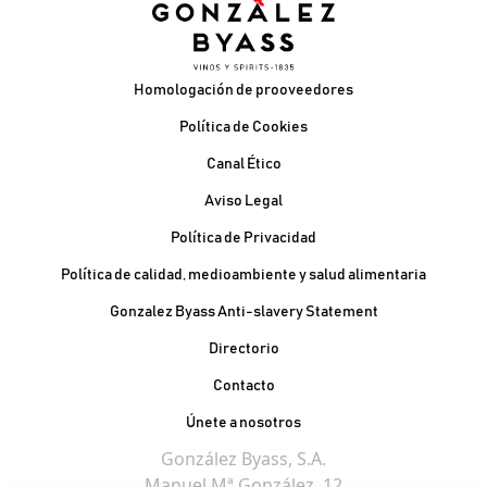
Pie de página
Homologación de prooveedores
Política de Cookies
Canal Ético
Aviso Legal
Política de Privacidad
Política de calidad, medioambiente y salud alimentaria
Gonzalez Byass Anti-slavery Statement
Contacto Pie de página
Directorio
Contacto
Únete a nosotros
González Byass, S.A.
Manuel Mª González, 12