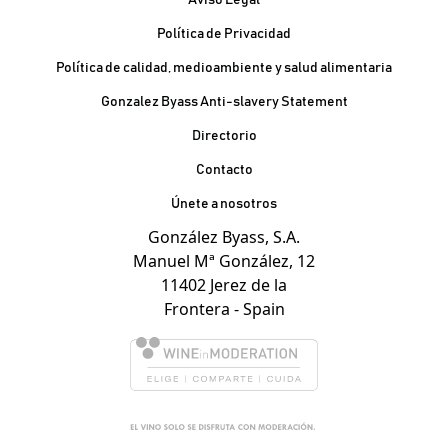
Política de Privacidad
Política de calidad, medioambiente y salud alimentaria
Gonzalez Byass Anti-slavery Statement
Contacto Pie de página
Directorio
Contacto
Únete a nosotros
González Byass, S.A.
Manuel Mª González, 12
11402 Jerez de la
Frontera - Spain