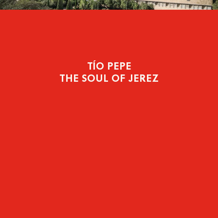
TÍO PEPE
THE SOUL OF JEREZ
Fino
albariza
flor
Solera
Fino