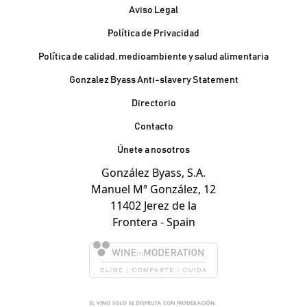
Aviso Legal
Política de Privacidad
Política de calidad, medioambiente y salud alimentaria
Gonzalez Byass Anti-slavery Statement
Contacto Pie de página
Directorio
Contacto
Únete a nosotros
González Byass, S.A.
Manuel Mª González, 12
11402 Jerez de la
Frontera - Spain