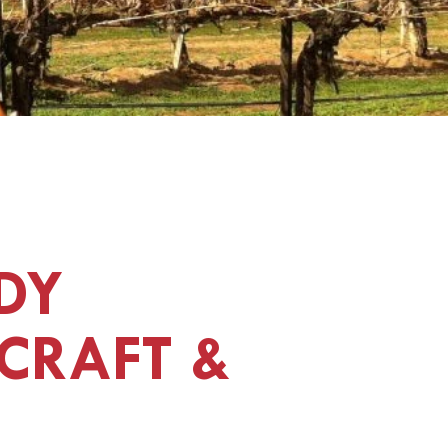
DY
CRAFT &