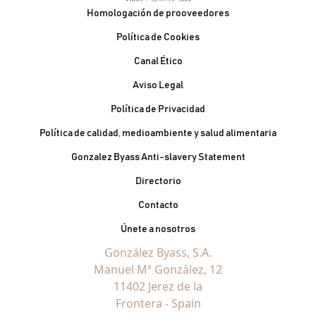
Pie de página
Homologación de prooveedores
Política de Cookies
Canal Ético
Aviso Legal
Política de Privacidad
Política de calidad, medioambiente y salud alimentaria
Gonzalez Byass Anti-slavery Statement
Contacto Pie de página
Directorio
Contacto
Únete a nosotros
González Byass, S.A.
Manuel Mª González, 12
11402 Jerez de la
Frontera - Spain